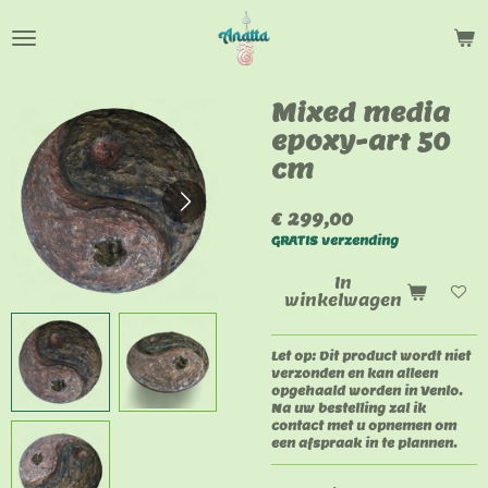
Ga
direct
naar
de
hoofdinhoud
Mixed media
epoxy-art 50
cm
€ 299,00
GRATIS verzending
In
winkelwagen
Let op: Dit product wordt niet
verzonden en kan alleen
opgehaald worden in Venlo.
Na uw bestelling zal ik
contact met u opnemen om
een afspraak in te plannen.