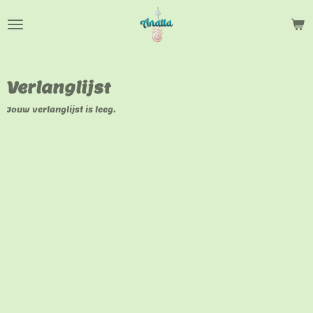
Ga
direct
naar
de
hoofdinhoud
Verlanglijst
Jouw verlanglijst is leeg.