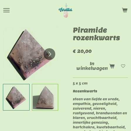
Ga
direct
naar
de
hoofdinhoud
Piramide
rozenkwarts
€ 20,00
In
winkelwagen
5 x 5 cm
Rozenkwarts
steen van liefde en vrede,
empathie, gevoeligheid,
zuiverend, nieren,
rustgevend, brandwonden en
blaren, vruchtbaarheid,
innerlijke genezing,
hartchakra, kwetsbaarheid,