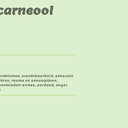
carneool
idproblemen, vruchtbaarheid, seksuele
hten, reuma en zenuwpijnen,
vermindert stress, aardend, angst
s