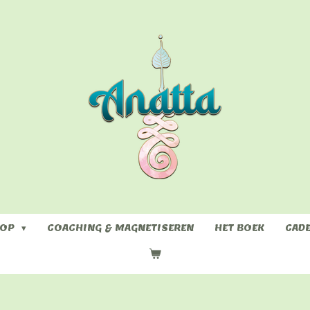
HOP
COACHING & MAGNETISEREN
HET BOEK
CAD