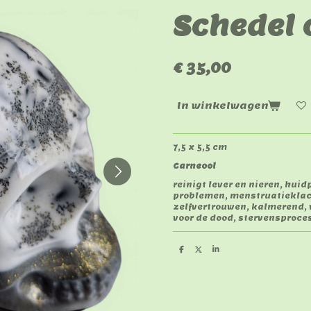
Schedel 
€ 35,00
In winkelwagen
7,5 x 5,5 cm
Carneool
reinigt lever en nieren, hu
problemen, menstruatieklac
zelfvertrouwen, kalmerend, 
voor de dood, stervensproce
D
D
S
e
e
h
l
e
a
e
l
r
n
e