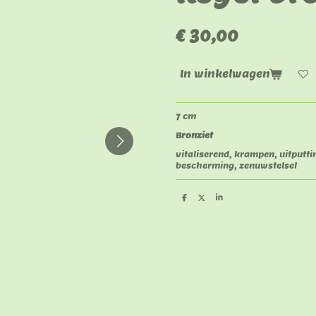
€ 30,00
In winkelwagen
7 cm
Bronziet
vitaliserend, krampen, uitputti
bescherming, zenuwstelsel
D
D
S
e
e
h
l
e
a
e
l
r
n
e