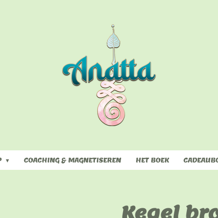
P
COACHING & MAGNETISEREN
HET BOEK
CADEAUB
Kegel br