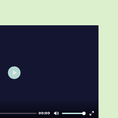
P
l
a
y
00:00