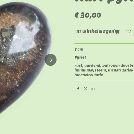
€ 30,00
In winkelwagen
7 cm
Pyriet
rust, aardend, patronen doorbr
immuunsysteem, menstruatiekla
bloedcirculatie
D
D
S
e
e
h
l
e
a
e
l
r
n
e