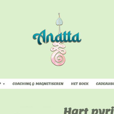
P
COACHING & MAGNETISEREN
HET BOEK
CADEAUB
Hart pyri