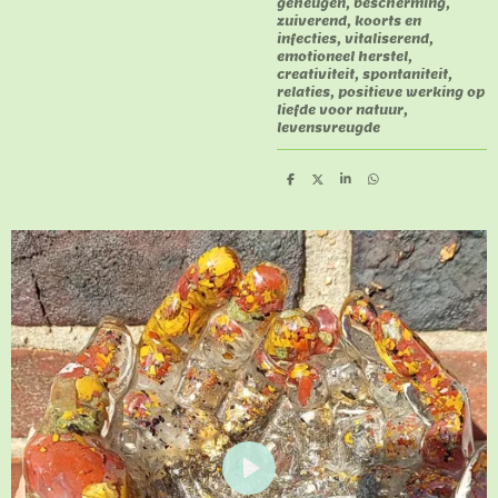
geheugen, bescherming,
zuiverend, koorts en
infecties, vitaliserend,
emotioneel herstel,
creativiteit, spontaniteit,
relaties, positieve werking op
liefde voor natuur,
levensvreugde
D
D
S
D
e
e
h
e
l
e
a
l
e
l
r
e
n
e
n
P