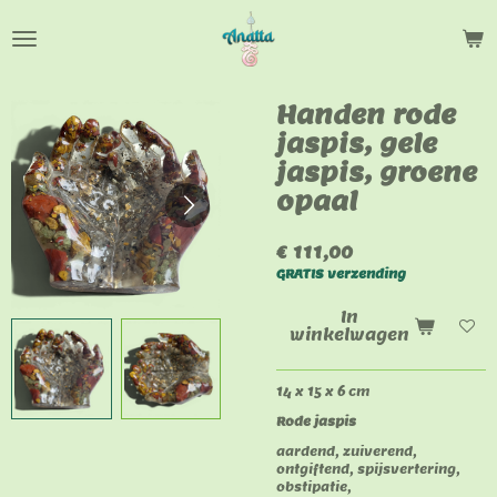
Ga
direct
naar
de
hoofdinhoud
Handen rode
jaspis, gele
jaspis, groene
opaal
€ 111,00
GRATIS verzending
In
winkelwagen
14 x 15 x 6 cm
Rode jaspis
aardend, zuiverend,
ontgiftend, spijsvertering,
obstipatie,