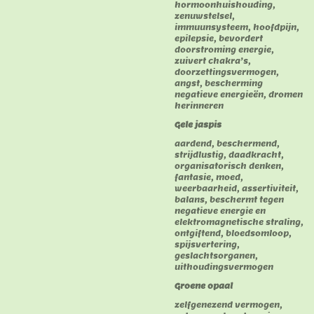
hormoonhuishouding,
zenuwstelsel,
immuunsysteem, hoofdpijn,
epilepsie, bevordert
doorstroming energie,
zuivert chakra’s,
doorzettingsvermogen,
angst, bescherming
negatieve energieën, dromen
herinneren
Gele jaspis
aardend, beschermend,
strijdlustig, daadkracht,
organisatorisch denken,
fantasie, moed,
weerbaarheid, assertiviteit,
balans, beschermt tegen
negatieve energie en
elektromagnetische straling,
ontgiftend, bloedsomloop,
spijsvertering,
geslachtsorganen,
uithoudingsvermogen
Groene opaal
zelfgenezend vermogen,